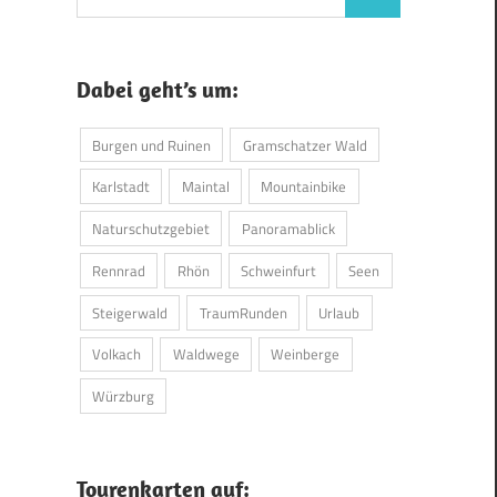
Suchen
nach:
Dabei geht’s um:
Burgen und Ruinen
Gramschatzer Wald
Karlstadt
Maintal
Mountainbike
Naturschutzgebiet
Panoramablick
Rennrad
Rhön
Schweinfurt
Seen
Steigerwald
TraumRunden
Urlaub
Volkach
Waldwege
Weinberge
Würzburg
Tourenkarten auf: