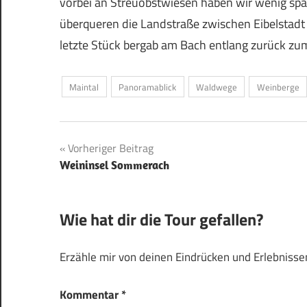
vorbei an Streuobstwiesen haben wir wenig spät
überqueren die Landstraße zwischen Eibelstad
letzte Stück bergab am Bach entlang zurück z
Maintal
Panoramablick
Waldwege
Weinberge
Beitragsnavigation
Vorheriger Beitrag
Weininsel Sommerach
Wie hat dir die Tour gefallen?
Erzähle mir von deinen Eindrücken und Erlebnissen
Kommentar
*