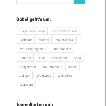
Suchen
nach:
Dabei geht’s um:
Burgen und Ruinen
Gramschatzer Wald
Karlstadt
Maintal
Mountainbike
Naturschutzgebiet
Panoramablick
Rennrad
Rhön
Schweinfurt
Seen
Steigerwald
TraumRunden
Urlaub
Volkach
Waldwege
Weinberge
Würzburg
Tourenkarten auf: