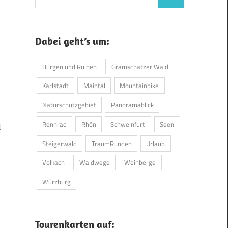
Suchen
nach:
Dabei geht’s um:
Burgen und Ruinen
Gramschatzer Wald
Karlstadt
Maintal
Mountainbike
Naturschutzgebiet
Panoramablick
Rennrad
Rhön
Schweinfurt
Seen
d
Steigerwald
TraumRunden
Urlaub
Volkach
Waldwege
Weinberge
Würzburg
Tourenkarten auf: