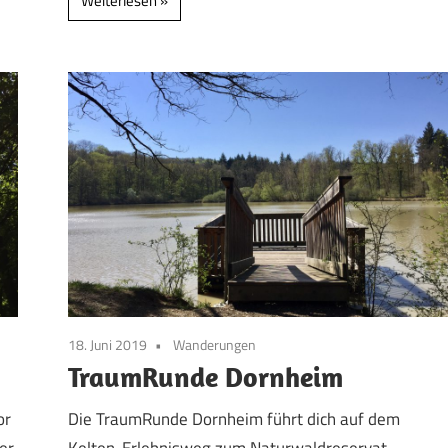
Weiterlesen
18. Juni 2019
Wanderungen
TraumRunde Dornheim
or
Die TraumRunde Dornheim führt dich auf dem
er
Kelten-Erlebnisweg zum Naturwaldreservat