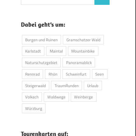
Suchen
nach:
Dabei geht’s um:
Burgen und Ruinen
Gramschatzer Wald
Karlstadt
Maintal
Mountainbike
Naturschutzgebiet
Panoramablick
Rennrad
Rhön
Schweinfurt
Seen
Steigerwald
TraumRunden
Urlaub
Volkach
Waldwege
Weinberge
Würzburg
Tourenkarten auf: